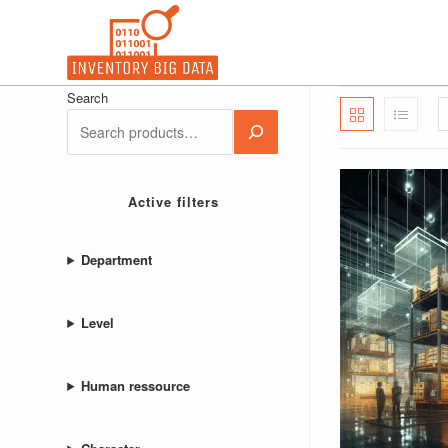
Ir
para
o
conteúdo
Search
Active filters
Department
Level
Human ressource