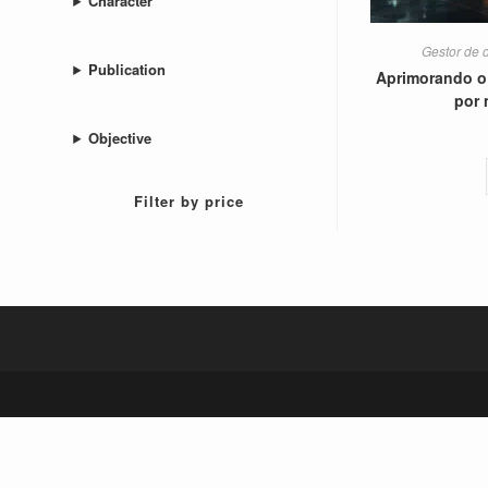
Character
Gestor de 
Publication
Aprimorando o
por 
Objective
Filter by price