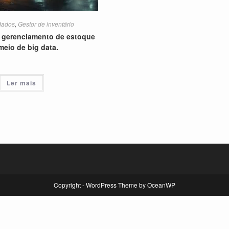
dados
,
Gestor de inventário
 gerenciamento de estoque
meio de big data.
Ler mais
Copyright - WordPress Theme by OceanWP