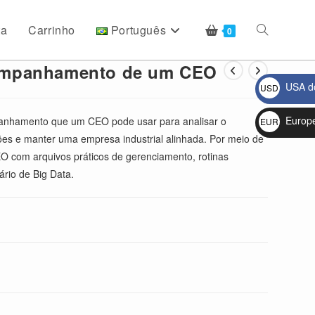
ta
Carrinho
Português
Alternar
0
ompanhamento de um CEO
USA do
USD
pesquisa
$
Europ
panhamento que um CEO pode usar para analisar o
EUR
ões e manter uma empresa industrial alinhada. Por meio de
€
do
EO com arquivos práticos de gerenciamento, rotinas
ário de Big Data.
site