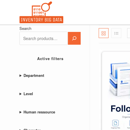
Ir
para
o
conteúdo
Search
Active filters
Department
Level
Human ressource