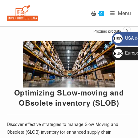
Ir
para
Menu
0
o
conteúdo
Próximo produto
USA do
USD
$
Europ
EUR
🔍
€
Optimizing SLow-moving and
OBsolete inventory (SLOB)
Discover effective strategies to manage Slow-Moving and
Obsolete (SLOB) inventory for enhanced supply chain