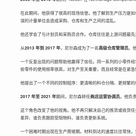
在此期间，他获得了很高的现场信誉。他了解到生产压力是如
误的计量单位会造成采购、仓库和生产之间的混乱。
他还学会了与计划员和采购员合作。仓库往往是上游问题最先
从
2013 年到 2017 年
，尼尔森成为了一名
高级仓库管理员
。
一个反复出现的问题帮助他赢得了信任。同一系列的小零件经
些零件的使用频率很高，对生产至关重要，而且经常是在紧急
他提出了一个不同的控制程序：更清晰的料仓分隔、更频繁的
2017 年至 2021 年
期间，尼尔森转任
商店运营协调员
。他负
这个角色改变了他的视角。他不再只解决自己的拣货或收货任
差异、谁负责跟踪受阻物料、谁负责更新系统。
一个困难时期出现在生产爬坡期。材料到达的速度比往常快，