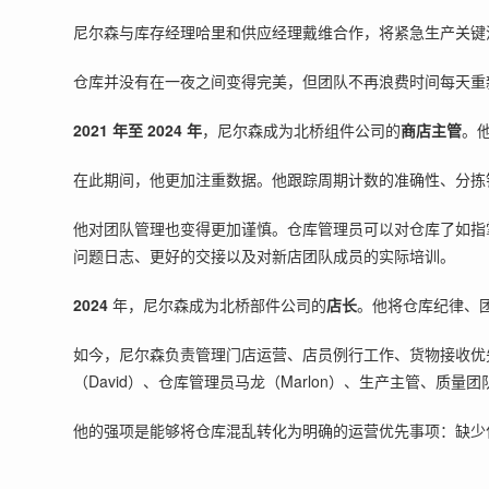
尼尔森与库存经理哈里和供应经理戴维合作，将紧急生产关键
仓库并没有在一夜之间变得完美，但团队不再浪费时间每天重
2021 年至 2024 年
，尼尔森成为北桥组件公司的
商店主管
。
在此期间，他更加注重数据。他跟踪周期计数的准确性、分拣
他对团队管理也变得更加谨慎。仓库管理员可以对仓库了如指
问题日志、更好的交接以及对新店团队成员的实际培训。
2024
年，尼尔森成为北桥部件公司的
店长
。他将仓库纪律、
如今，尼尔森负责管理门店运营、店员例行工作、货物接收优先
（David）、仓库管理员马龙（Marlon）、生产主管、质量
他的强项是能够将仓库混乱转化为明确的运营优先事项：缺少