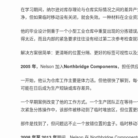
在学习期间，纳尔逊对库存理论与仓库实际情况之间的差异产
净，但如果临时移动没有关闭，就会失效。一种材料在企业资
他的毕业设计侧重于一个小型工业仓库中重复出现的分拣错误。
得太近，而且内部的紧急要求往往没有经过第二次参考检查就
解决方案很简单：更清晰的位置分隔、更好的标签可视性以及
2005 年
，Nelson 加入
Northbridge Components
，担任供
一开始，他认为仓库工作主要是体力活。但他很快了解到，每
可能在日后成为生产短缺或库存差异。
一个早期案例改变了他的工作方式。一个生产团队正在等待一
次紧急分拣操作中，该部件被移动到了临时堆放区，但位置更
部件是找到了，但问题远不止一个放错位置的盒子。临时移动
2008 年至 2013 年
期间，Nelson 在 Northbridge Componen