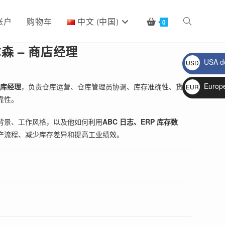
账户
购物车
中文 (中国)
Toggle
0
森 – 商店经理
USA do
USD
website
$
Europ
的仓库经理
，负责仓库运营、仓库管理员协调、库存准确性、货物
EUR
靠性。
€
search
背景、工作风格，以及他如何利用
ABC 日志、ERP 库存数
产流程、减少库存差异和提高工业绩效。