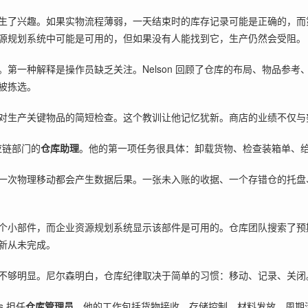
生了兴趣。如果实物流程薄弱，一天结束时的库存记录可能是正确的，而
源规划系统中可能是可用的，但如果没有人能找到它，生产仍然会受阻。
第一种解释是操作员缺乏关注。Nelson 回顾了仓库的布局、物品参
被拣选。
对生产关键物品的简短检查。这个教训让他记忆犹新。商店的业绩不仅与
应链部门的
仓库助理
。他的第一项任务很具体：卸载货物、检查装箱单、
一次物理移动都会产生数据后果。一张未入账的收据、一个存错仓的托盘
个小部件，而企业资源规划系统显示该部件是可用的。仓库团队搜索了预
新从未完成。
不够明显。尼尔森明白，仓库纪律取决于简单的习惯：移动、记录、关闭
ts 担任
仓库管理员
。他的工作包括货物接收、存储控制、材料发放、周期