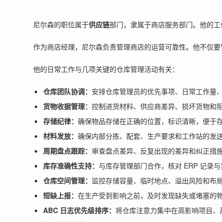
尼尔森的职位属于
供应链
部门，隶属于商店服务部门。他的工
作为商店经理，尼尔森负责管理商店的运营可靠性。他不仅要
他的日常工作与几项关键的仓库管理活动有关：
仓库团队协调：
安排仓库管理员的优先事项、日常工作量
货物收据管理：
控制进货材料、供应商差异、损坏货物和
存储纪律：
确保物品存储在正确的位置，标识清晰，便于
材料发放：
确保内部分拣、配套、生产要求和工作站的发
周期盘点跟踪：
审查盘点差异、反复出现的差异和纠正措
库存准确性支持：
与库存管理部门合作，核对 ERP 记录
仓库空间管理：
监控存储容量、临时地点、溢出风险和布
短缺上报：
在生产受到影响之前，及时发现缺失或堵塞的
ABC 日志优先级排序：
将仓库注意力集中在高影响项目、