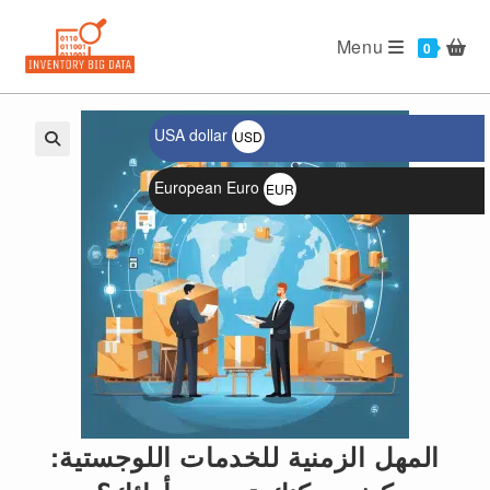
Ski
t
Menu
0
conten
USA dollar
USD
$
🔍
European Euro
EUR
€
المهل الزمنية للخدمات اللوجستية: