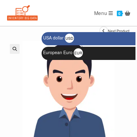
Ski
t
Menu
0
conten
Next Product
USA dollar
USD
$
European Euro
EUR
🔍
€