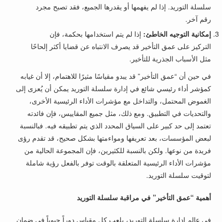
سلسلة التوريد. إذا لم يفهمها أو يقدرها الجميع، فقد تصبح مجرد
رقم آخر.
إمكانية التوجيه الخاطئ:
إذا لم يتم استخدامها بحكمة، فإن
التركيز على عمق التأخير قد يصرف الانتباه عن قضايا أكثر إلحاحًا
مثل الأسباب الجذرية للتأخير.
في حين أن “عمق التأخير” قد يبدو مقياسًا مثيرًا للاهتمام، إلا أن غيابه
كمؤشر أداء رئيسي شائع في إدارة سلسلة التوريد يمكن أن يُعزى إلى
الغموض المحتمل، والتداخل مع مؤشرات الأداء الرئيسية الأخرى،
والتحديات في التطبيق. ومع ذلك، مثل جميع المقاييس، فإن فائدته
تعتمد إلى حد كبير على السياق المحدد الذي يتم تطبيقه فيه. فبالنسبة
لبعض المؤسسات، بعد تعريفها ومواءمتها بشكل صحيح، قد تقدم رؤى
فريدة من نوعها. ولكن بالنسبة للكثيرين، فإن المجموعة الحالية من
مؤشرات الأداء الرئيسية المتعلقة بالوقت توفر بالفعل رؤية شاملة
لتوقيت سلسلة التوريد.
أهمية “عمق التأخير” في مراقبة سلسلة التوريد
في عالم إدارة سلسلة التوريد، يلعب كل مقياس دوراً حيوياً في ضمان