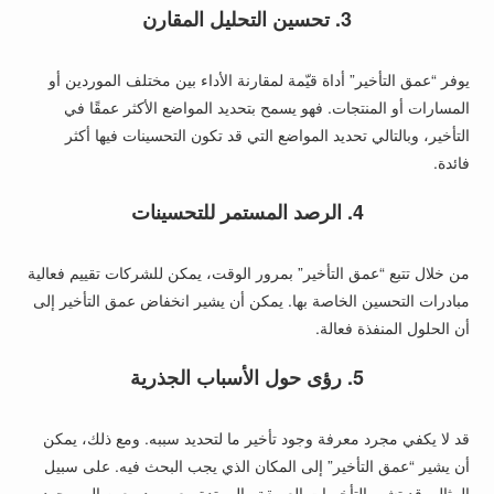
3. تحسين التحليل المقارن
يوفر “عمق التأخير” أداة قيّمة لمقارنة الأداء بين مختلف الموردين أو
المسارات أو المنتجات. فهو يسمح بتحديد المواضع الأكثر عمقًا في
التأخير، وبالتالي تحديد المواضع التي قد تكون التحسينات فيها أكثر
فائدة.
4. الرصد المستمر للتحسينات
من خلال تتبع “عمق التأخير” بمرور الوقت، يمكن للشركات تقييم فعالية
مبادرات التحسين الخاصة بها. يمكن أن يشير انخفاض عمق التأخير إلى
أن الحلول المنفذة فعالة.
5. رؤى حول الأسباب الجذرية
قد لا يكفي مجرد معرفة وجود تأخير ما لتحديد سببه. ومع ذلك، يمكن
أن يشير “عمق التأخير” إلى المكان الذي يجب البحث فيه. على سبيل
المثال، قد تشير التأخيرات العميقة والممتدة مع مورد معين إلى وجود