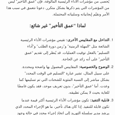
يُحصى من مؤشرات الأداء الرئيسية المألوفة، فإن “عمق التأخير” ليس
من المؤشرات التي يتم ذكرها بشكل متكرر. دعونا نتعمق في سبب هذا
الأمر ونقيّم إيجابياته وسلبياته المحتملة.
لماذا “عمق التأخير” غير شائع:
التداخل مع المقاييس الأخرى:
تقيس مؤشرات الأداء الرئيسية
الشائعة مثل “المهلة الزمنية” و”زمن دورة الطلب” و”أداء
التسليم” بالفعل توقيت العمليات. قد يُنظر إلى تقديم “عمق
التأخير” على أنه زائد عن الحاجة.
الوضوح والخصوصية:
المقاييس المعمول بها واضحة ومحددة.
على سبيل المثال، تشير عبارة “التسليم في الوقت المحدد”
بشكل مباشر إلى النسبة المئوية للشحنات التي تم تسليمها كما
وعدت. أما “عمق التأخير”، بدون تعريف موحد، فقد يكون غامضًا
للغاية بحيث لا يمكن تطبيقه.
قابلية التنفيذ:
تكون مؤشرات الأداء الرئيسية أكثر قيمة عندما
تكون قابلة للتنفيذ. إذا كان هناك تأخير، ما هو الإجراء المحدد الذي
يرشد مدير سلسلة التوريد إلى اتخاذ إجراء محدد في حالة وجود