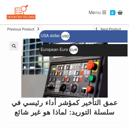
Ski
t
Menu
0
conten
Previous Product
Next Product
USA dollar
USD
$
European Euro
EUR
🔍
€
عمق التأخير كمؤشر أداء رئيسي في
سلسلة التوريد: لماذا هو غير شائع