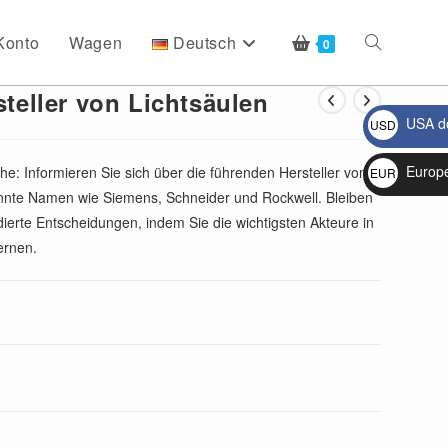
Konto
Wagen
Deutsch
Website-
0
steller von Lichtsäulen
USA do
USD
Suche
$
Europ
he: Informieren Sie sich über die führenden Hersteller von
EUR
kannte Namen wie Siemens, Schneider und Rockwell. Bleiben
€
umschalten
ierte Entscheidungen, indem Sie die wichtigsten Akteure in
ernen.