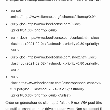
<urlset
xmlns=”http://www.sitemaps.org/schemas/sitemap/0.9″>
<url> <loc>https://www.beelicense.com/</loc>
<priority>1.00</priority> </url>
<url> <loc>https://www.beelicense.com/contact.html</loc>
<lastmod>2021-02-01</lastmod> <priority>0.80</priority>
</url>
<url> <loc>https://www.beelicense.com/index.html</loc>
<lastmod>2021-02-02</lastmod> <priority>0.80</priority>
</url>
<url>
<loc>https://www.beelicense.com/lesseropenbeelicensev1-
3_1.pdf</loc> <lastmod>2021-01-14</lastmod>
<priority>0.60</priority> </url> </urlset>
Créer un générateur de sitemap à l’aide d’Excel VBA peut être
un outil puissant pour les développeurs web. Non seulement il