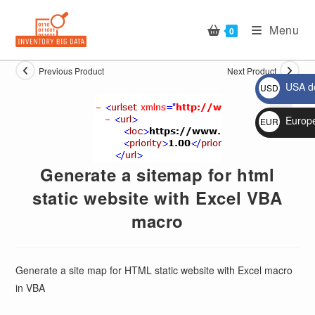
Skip
to
Menu
0
content
Previous Product
Next Product
USA do
USD
$
Europ
EUR
🔍
€
Generate a sitemap for html
static website with Excel VBA
macro
Generate a site map for HTML static website with Excel macro
in VBA