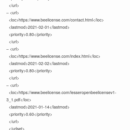
</
url
>
–
<
url
>
<
loc
>
https://www.beelicense.com/contact.html
</
loc
>
<
lastmod
>
2021-02-01
</
lastmod
>
<
priority
>
0.80
</
priority
>
</
url
>
–
<
url
>
<
loc
>
https://www.beelicense.com/index.html
</
loc
>
<
lastmod
>
2021-02-02
</
lastmod
>
<
priority
>
0.80
</
priority
>
</
url
>
–
<
url
>
<
loc
>
https://www.beelicense.com/lesseropenbeelicensev1-
3_1.pdf
</
loc
>
<
lastmod
>
2021-01-14
</
lastmod
>
<
priority
>
0.60
</
priority
>
</
url
>
</
urlset
>