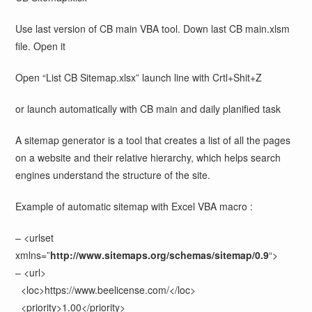
Use last version of CB main VBA tool. Down last CB main.xlsm
file. Open it
Open “List CB Sitemap.xlsx” launch line with Crtl+Shit+Z
or launch automatically with CB main and daily planified task
A sitemap generator is a tool that creates a list of all the pages
on a website and their relative hierarchy, which helps search
engines understand the structure of the site.
Example of automatic sitemap with Excel VBA macro :
–
<
urlset
xmlns
=”
http://www.sitemaps.org/schemas/sitemap/0.9
“
>
–
<
url
>
<
loc
>
https://www.beelicense.com/
</
loc
>
<
priority
>
1.00
</
priority
>