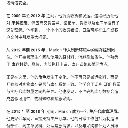
域清洁安全。
在
2009 年至 2012 年
之间，他负责收货和发运。这段经历让他
对
来料控制
、供应商交货差异、装箱单、货损以及仓库单据有了
深刻理解。他学到，一个小小的收货错误，日后可能在生产或客
户交付中引发重大问题。
从
2012 年到 2015 年
，Marlon 转入制造环境中的库存控制岗
位。他开始管理生产团队使用的原材料、消耗品和备件。他熟悉
了
库存移动
、货位、内部物料申请、库存调整和循环盘点。
正是在这里，他的角色发生了变化。他不再只是搬运物料，而是
开始核对实物库存是否与库存系统一致。他学会了调查 ERP 数量
与实际仓库数量之间的差异。他也发现，不准确的库存数据会造
成虚假可用性、物料短缺和紧急采购。
在
2015 年至 2018 年
期间，Marlon 成为一名
生产仓库管理员
。
他更贴近车间，直接支持生产订单。他的日常工作包括为制造准
备部件、向工单发料、处理紧急请求，以及与采购和计划人员跟