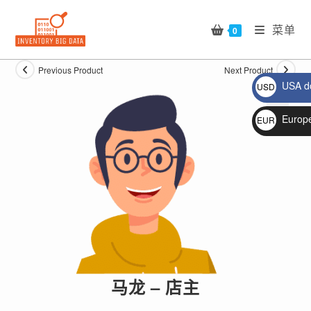
Skip
to
菜单
0
content
Previous Product
Next Product
USA do
USD
$
Europ
EUR
🔍
€
马龙 – 店主