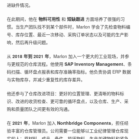
进缺件情况。
在此期间，他在
物料可用性
和
短缺跟进
方面培养了很强的习
惯。当生产团队找不到某个部件时，Marlon 学会了先检查物料编
号、库存位置、最近一次移动、采购订单状态以及可能的生产影
响，然后再升级问题。
从
2018 年到 2021 年
，Marlon 加入一个更大的工业现场，并参
与更规范的仓库流程。他使用
SAP Inventory Management
、条
码扫描、循环盘点报表和库存准确率指标。他负责协调 ERP 数据
与实物库存，并减少重复性的库存差异。
他还参与了仓库改进项目：更好的位置管理、更清晰的物料标
识、改进的收货检查、更可靠的循环盘点，以及仓库、生产、采
购和质量团队之间更有效的沟通。
在
2021 年
，Marlon 加入
Northbridge Components
，担任经
验丰富的仓库管理员。公司需要一位能够以工业纪律管理仓库现
实的人：原材料、成品、备件、损坏物料、生产关键物料和紧急