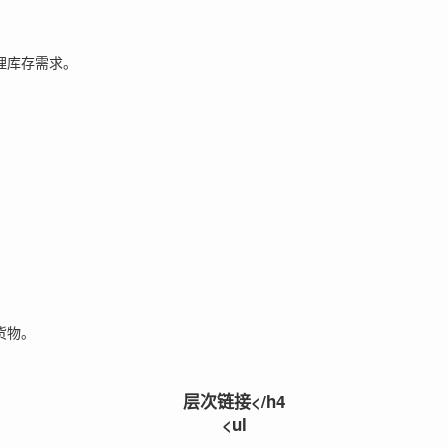
理库存需求。
货物。
层次链接</h4
<ul