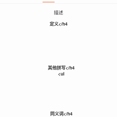
描述
定义</h4
其他拼写</h4
<ul
同义词</h4