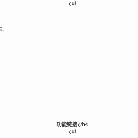
<ul
员。
。
功能链接</h4
<ul