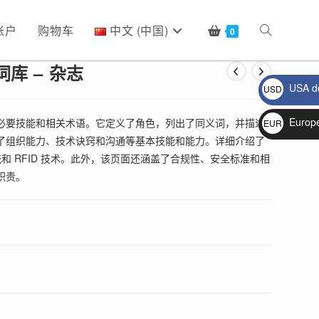
账户
购物车
中文 (中国)
Toggle
0
词库 – 杂志
USA do
USD
website
$
Europ
必要技能和相关术语。它定义了角色，列出了同义词，并描述
EUR
了组织能力、技术诀窍和沟通等基本技能和能力。详细介绍了
€
search
统和 RFID 技术。此外，该页面还涵盖了合规性、安全标准和相
职责。