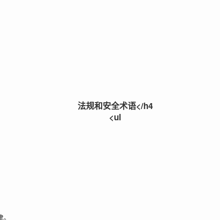
法规和安全术语</h4
<ul
律。