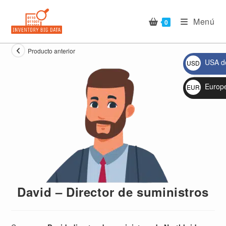
Ir
al
Menú
0
contenido
Producto anterior
USA do
USD
$
Europ
EUR
🔍
€
David – Director de suministros