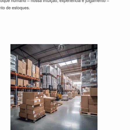
toque humano – nossa intuição, experiência e julgamento –
nto de estoques.