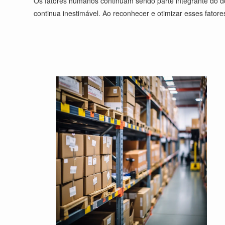
Os fatores humanos continuam sendo parte integrante do do
continua inestimável. Ao reconhecer e otimizar esses fat