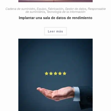
Cadena de suministro
,
Equipo
,
Fabricación
,
Gestor de datos
,
Responsable
de suministros
,
Tecnología de la información
Implantar una sala de datos de rendimiento
Leer más