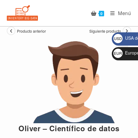
Ir
al
Menú
0
contenido
Producto anterior
Siguiente producto
USA do
USD
$
Europ
EUR
🔍
€
Oliver – Científico de datos