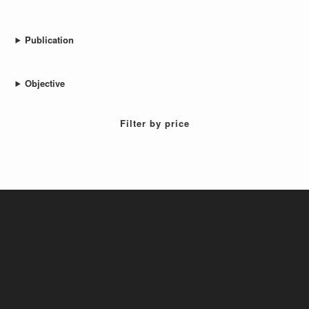
Ler mais
Cadeia de abastecimento
Glossário da cadeia de suprimentos – Carta B