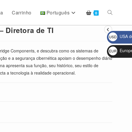
ta
Carrinho
Português
Alternar
0
– Diretora de TI
USA do
USD
pesquisa
$
Europ
bridge Components, e descubra como os sistemas de
EUR
mação e a segurança cibernética apoiam o desempenho diário
€
do
 apresenta sua função, seu histórico, seu estilo de
a a tecnologia à realidade operacional.
site