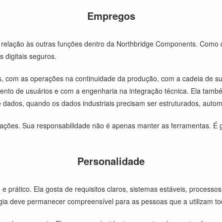
Empregos
relação às outras funções dentro da Northbridge Components. Como di
 digitais seguros.
as, com as operações na continuidade da produção, com a cadeia de su
amento de usuários e com a engenharia na integração técnica. Ela tam
e dados, quando os dados industriais precisam ser estruturados, autom
rações. Sua responsabilidade não é apenas manter as ferramentas. É g
Personalidade
o e prático. Ela gosta de requisitos claros, sistemas estáveis, proces
gia deve permanecer compreensível para as pessoas que a utilizam to