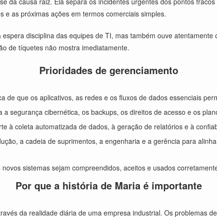
e da causa raiz. Ela separa os incidentes urgentes dos pontos fracos e
ades e as próximas ações em termos comerciais simples.
Ela espera disciplina das equipes de TI, mas também ouve atentamente
ão de tíquetes não mostra imediatamente.
Prioridades de gerenciamento
ica de que os aplicativos, as redes e os fluxos de dados essenciais p
 a segurança cibernética, os backups, os direitos de acesso e os plan
te à coleta automatizada de dados, à geração de relatórios e à confia
ução, a cadeia de suprimentos, a engenharia e a gerência para alinhar
 novos sistemas sejam compreendidos, aceitos e usados corretamente
Por que a história de Maria é importante
através da realidade diária de uma empresa industrial. Os problemas 