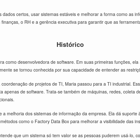
s dados certos, usar sistemas estáveis e melhorar a forma como as in
 finanças, o RH e a gerência executiva para garantir que as ferrament
Histórico
a como desenvolvedora de software. Em suas primeiras funções, ela a
amente se tornou conhecida por sua capacidade de entender as restriç
 coordenação de projetos de TI, Maria passou para a TI industrial. E
ta apenas de software. Trata-se também de máquinas, redes, coleta d
cionais.
e a melhoria dos sistemas de informação da empresa. Ela dá suporte à
métodos como o Factory Data Box para melhorar a visibilidade das inst
ntende que um sistema só tem valor se as pessoas puderem usá-lo, conf