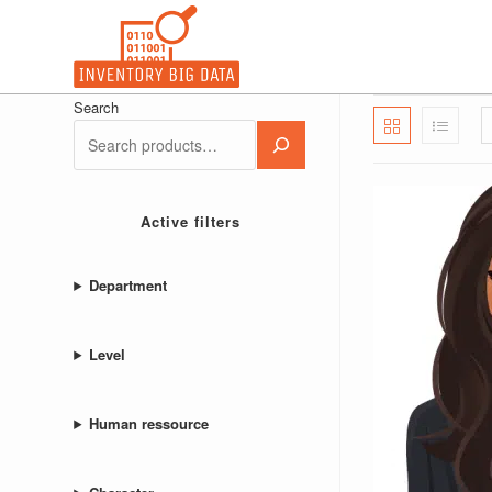
Ir
para
o
conteúdo
Search
Active filters
Department
Level
Human ressource