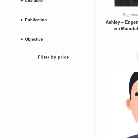
Character
Engenhei
Publication
Ashley – Engen
em Manufatu
Objective
Filter by price