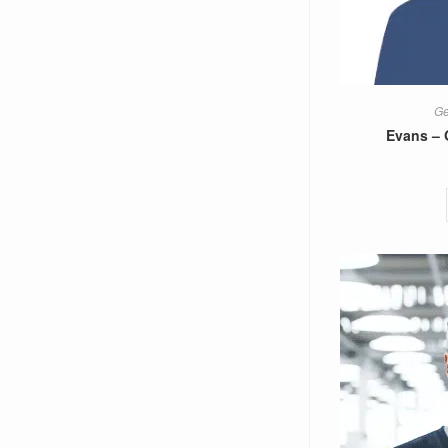
Ge
Evans – 