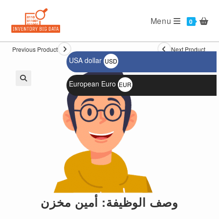
Ski
t
Menu
0
conten
Previous Product
Next Product
USA dollar
USD
$
European Euro
EUR
🔍
€
وصف الوظيفة: أمين مخزن