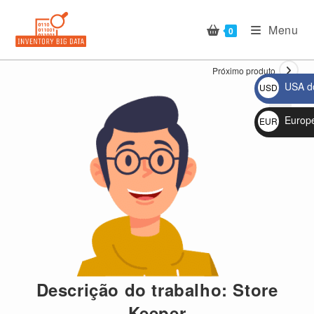
Ir
para
Menu
0
o
conteúdo
Próximo produto
USA do
USD
$
Europ
EUR
🔍
€
Descrição do trabalho: Store
Keeper