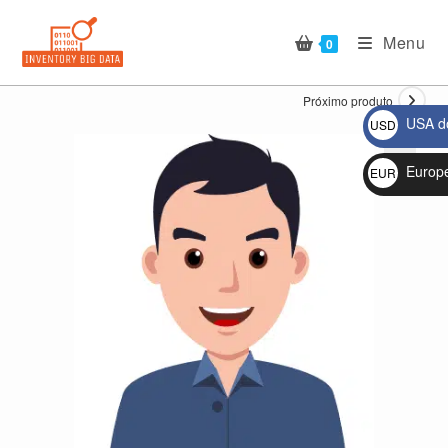
Ir
para
Menu
0
o
conteúdo
Próximo produto
USA do
USD
$
Europ
EUR
🔍
€